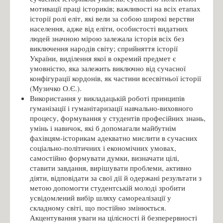
мотивації праці істориків; важливості на всіх етапах
історії ролі еліт, які вели за собою широкі верстви
населення, адже від еліти, особистості видатних
людей значною мірою залежала історія всіх без
виключення народів світу; сприйняття історії
України, виділення якої в окремий предмет є
умовністю, яка залежить виключно від сучасної
конфігурації кордонів, як частини всесвітньої історії
(Музичко О.Є.).
Використання у викладацькій роботі принципів
гуманізації і гуманітаризації навчально-виховного
процесу, формування у студентів професійних знань,
умінь і навичок, які б допомагали майбутнім
фахівцям-історикам адекватно мислити в сучасних
соціально-політичних і економічних умовах,
самостійно формувати думки, визначати цілі,
ставити завдання, вирішувати проблеми, активно
діяти, відповідати за свої дії й одержані результати з
метою допомогти студентській молоді зробити
усвідомлений вибір шляху самореалізації у
складному світі, що постійно змінюється.
Акцентування уваги на цілісності й безперервності