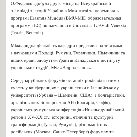
О.Феденко здобула друге місце на Всеукраїнській
олімпіаді з історії України в Миколаєві та перемогла в
програмі Erasmus Mundus (BMU-MID образовательная
программа ЕС) по навчанню в Universita' IUAV di Venezia
(Італія, Венеція).
Міжнародна діяльність кафедри представлена зв’язками
з науковцями Польщі, Румунії, Туреччини, Німеччини та
інших країн, здобуттям ґрантів Канадського інституту
українських студій, МФ «Відродження».
Серед зарубіжних форумів останніх років відзначимо
участь у конференціях з україністики в Іллінойському
університеті (Урбана – Шампейн, США), з болгарістики,
організованих Болгарською АН (Болгарія, Софія),
українсько-румунська конференція «Нижньодунайський
регіон в XV-ХХ ст.: історичні, етнічні та культурні
трансформації (Тульча, Румунія), різноманітних
російських (Москва, Санкт-Петербург) форумах та