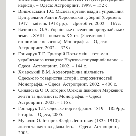
нариси). – Одеса: Астропринт, 1999. – 152 с.
Вінцковський Т.С. Місцеві органи влади і управління
Центральної Ради в Херсонській губернії (березень
1917 – квітень 1918 рр.). – Дрогобич, 2002. – 167с.
Бачинська О.А. Українське населення придунайських
земель XVIIІ – початок ХХ ст. (Заселення і
економічне освоєння): Монографія. – Одеса:
Астропринт, 2002. – 328 с.
Гончарук Т.Г. Григорій Потьомкін – гетьман
українського козацтва: Науково-популярний нарис. –
Одеса: Астропринт, 2002. – 144 с.
Хмарський В.М. Археографічна діяльність
Одеського товариства історії і старожитностей:
Монографія. – Одеса: Астропринт, 2002. – 400 с.
Синявська О.О. Історик Олексій Іванович Маркевич:
життя та діяльність: Монографія. – Одеса:
Астропринт, 2003. – 116 с.
Гончарук Т.Г. Одеське порто-франко 1819 – 1859рр.:
історія. – Одеса, 2005.
Музичко О. Історик Федір Леонтович (1833-1910):
життя та наукова діяльність. – Одеса: Астропринт,
2005.