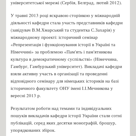
університетської мережі (Сербія, Белград, лютий 2012).
У травні 2013 році яскравою сторінкою у міжнародній
діяльності кафедри стала участь представників кафедри
(завідувач В.М.Хмарський та студентка С.Захарія) у
міжнародному проекті: історичний семінар
«Репрезентація і функціонування історії в Україні та
Німеччині» за проблемою «Пам'ять і пам'ятникова
культура в демократичному суспільстві» (Німеччина,
Гамбург, Гамбурзький університет). Викладачі кафедри
взяли активну участь в організації та проведенні
відповідного семінару для німецьких істориків на базі
історичного факультету ОНУ імені І.І.Мечникова у
вересні 2013 р.
Результатом роботи над темами та індивідуальних
пошуків викладачів кафедри історії України стали сотні
публікацій, серед яких десятки монографій, брошур,
упорядкованих збірок.