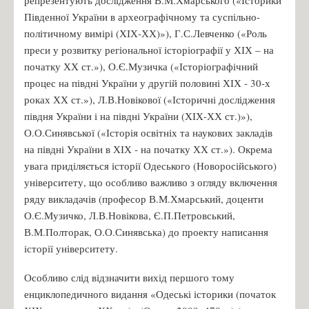
Південної України в археографічному та суспільно-
політичному вимірі (ХІХ-ХХ)»), Г.С.Левченко («Роль
преси у розвитку регіональної історіографії у ХІХ – на
початку ХХ ст.»), О.Є.Музичка («Історіографічний
процес на півдні України у другій половині ХІХ - 30-х
роках ХХ ст.»), Л.В.Новікової («Історичні дослідження
півдня України і на півдні України (ХІХ-ХХ ст.)»),
О.О.Синявської («Історія освітніх та наукових закладів
на півдні України в ХІХ - на початку ХХ ст.»). Окрема
увага приділяється історії Одеського (Новоросійського)
університету, що особливо важливо з огляду включення
ряду викладачів (професор В.М.Хмарський, доценти
О.Є.Музичко, Л.В.Новікова, Є.П.Петровський,
В.М.Полторак, О.О.Синявська) до проекту написання
історії університету.
Особливо слід відзначити вихід першого тому
енциклопедичного видання «Одеські історики (початок