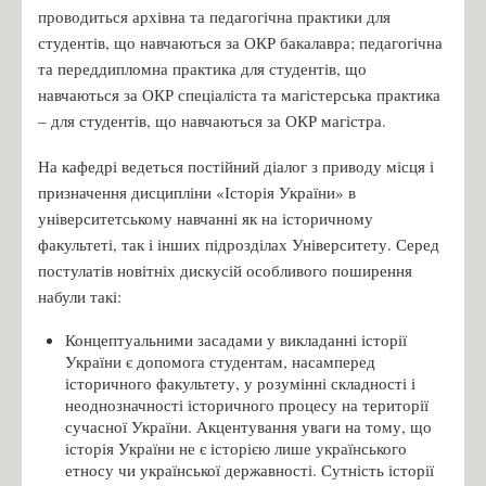
проводиться архівна та педагогічна практики для
студентів, що навчаються за ОКР бакалавра; педагогічна
та переддипломна практика для студентів, що
навчаються за ОКР спеціаліста та магістерська практика
– для студентів, що навчаються за ОКР магістра.
На кафедрі ведеться постійний діалог з приводу місця і
призначення дисципліни «Історія України» в
університетському навчанні як на історичному
факультеті, так і інших підрозділах Університету. Серед
постулатів новітніх дискусій особливого поширення
набули такі:
Концептуальними засадами у викладанні історії
України є допомога студентам, насамперед
історичного факультету, у розумінні складності і
неоднозначності історичного процесу на території
сучасної України. Акцентування уваги на тому, що
історія України не є історією лише українського
етносу чи української державності. Сутність історії