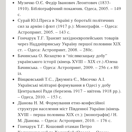
Музичко О.Є. Федір Іванович Леонтович (1833-
1910). Бібліографічний покажчик. Одеса, 2005. – 149
с.
Сурай Ю.І.Преса в Україні у боротьбі політичних
сил за армію і флот (1917 р.): Монографія. – Одеса:
Астропринт, 2005. – 143 с.
Гончарук Т.Г. Транзит західноєвропейських товарів
через Наддніпрянську Україну першої половини ХІХ
ст. – Одеса: Астропринт, 2008. – 280с.
Бачинська О. Козацтво в “післякозацьку добу”
українського історії (кінець XVІІІ – ХІХ ст.) /Олена
Бачинська. – Одеса: Астропринт, 2009. – 256 с.+ 80
іл.
Вінцковський Т.С., Джумига Є., Мисечко А.І.
Українські мілітарні формування в Одесі у добу
Центральної Ради (березень 1917 – квітень 1918 рр.).
– Одеса, 2010. – 153 с.
Діанова Н. М. Формування етно-конфесійної
структури населення міст Південної України (кінець
XVIIІ – перша половина ХІХ ст.): [монографія] / Н.
М. Діанова. – Одеса: Астропринт, 2010. – 176 с.
Гончарук Т.Г. Кошовий отаман Петро
Калнишевський та Хаджибей (Одеса). – Одеса: