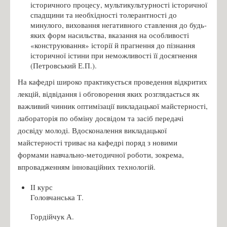
історичного процесу, мультикультурності історичної
спадщини та необхідності толерантності до
минулого, виховання негативного ставлення до будь-
яких форм насильства, вказання на особливості
«конструювання» історії й прагнення до пізнання
історичної істини при неможливості її досягнення
(Петровський Е.П.).
На кафедрі широко практикується проведення відкритих
лекцій, відвідання і обговорення яких розглядається як
важливий чинник оптимізації викладацької майстерності,
лабораторія по обміну досвідом та засіб передачі
досвіду молоді. Вдосконалення викладацької
майстерності триває на кафедрі поряд з новими
формами навчально-методичної роботи, зокрема,
впровадженням інноваційних технологій.
ІІ курс
Головчанська Т.
Гордійчук А.