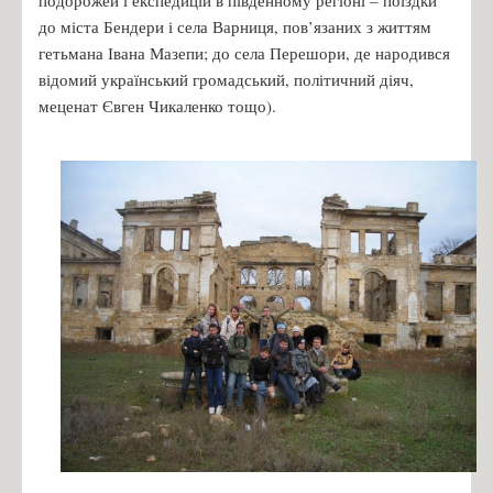
до міста Бендери і села Варниця, пов’язаних з життям
гетьмана Івана Мазепи; до села Перешори, де народився
відомий український громадський, політичний діяч,
меценат Євген Чикаленко тощо).