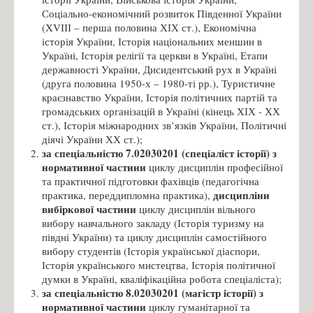
Соціально-економічний розвиток Південної України
(ХVІІІ – перша половина ХІХ ст.), Економічна
історія України, Історія національних меншин в
Україні, Історія релігії та церкви в Україні, Етапи
державності України, Дисидентський рух в Україні
(друга половина 1950-х – 1980-ті рр.), Туристичне
краєзнавство України, Історія політичних партій та
громадських організацій в Україні (кінець ХІХ - ХХ
ст.), Історія міжнародних зв’язків України, Політичні
діячі України ХХ ст.);
за спеціальністю 7.02030201 (спеціаліст історії) з
нормативної частини
циклу дисциплін професійної
та практичної підготовки фахівців (педагогічна
дисципліни
практика, переддипломна практика),
вибіркової частини
циклу дисциплін вільного
вибору навчального закладу (Історія туризму на
півдні України) та циклу дисциплін самостійного
вибору студентів (Історія української діаспори,
Історія українського мистецтва, Історія політичної
думки в Україні, кваліфікаційна робота спеціаліста);
за спеціальністю 8.02030201 (магістр історії) з
нормативної частини
циклу гуманітарної та