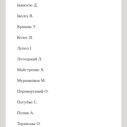
Іваногло Д.
Іволга В.
Кришко Т.
Колос В.
Лупол І.
Лотоцький Л.
Майстренко Х.
Мурижніков М.
Перевертаний О.
Погубко С.
Попик А.
Теравська О.