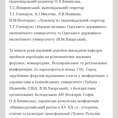
(відповідальний редактор О.А.Бачинська,
Т.С.Вінцковський, відповідальний секретар
Т.Г.Гончарук, А.І.Мисечко, Л.В.Новікова,
В.М.Полторак), «Лукомор’я» (відповідальний секретар
Т.Г.Гончарук) «Наукові вісники» Одеського державного
економічного університету та Одеського державного
екологічного університету (В.М.Хмарський).
За минулі роки науковий доробок викладачів кафедри
пройшов апробацію на різноманітних наукових
форумах, міжнародних, Всеукраїнських та регіональних
конференціях (їх нараховується понад 130). Серед
зарубіжних форумів відзначимо участь у конференціях з
україністики в Іллінойському університеті (Урбана –
Шампейн, США, В.М.Хмарський), з болгарістики,
організованих Болгарською АН (Болгарія, Софія,
О.А.Бачинська), українсько-румунська конференція
«Нижньодунайський регіон в XV-ХХ ст.: історичні,
етнічні та культурні трансформації (Тульча, Румунія,