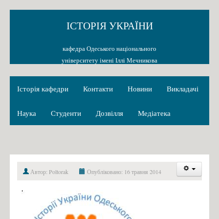
ІСТОРІЯ УКРАЇНИ
кафедра Одеського національного
університету імені Іллі Мечникова
Історія кафедри
Контакти
Новини
Викладачі
Наука
Студенти
Дозвілля
Медіатека
Автор: Poltorak
Опубліковано: 16 травня 2014