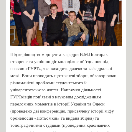
Під керівництвом доцента кафедри В.М.Полторака
створене та успішно діє молодіжне об’єднання під
назвою «ГУРТ», яке виходить далеко за кафедральні
межі. Вони проводять щотижневі збори, обговорюючи
різноманітні проблеми студентського й
університетського життя. Напрямки діяльності
ГУРТківців пов’язані з науковим дослідженням
переломних моментів в історії України та Одеси
(проведено дві конференцію, присвячену історії міфу
броненосця «Потьомкін» та видана збірка) та
топографічними студіями (проведення краєзнавчих
подорожей і експедицій в південному регіоні – поїздки