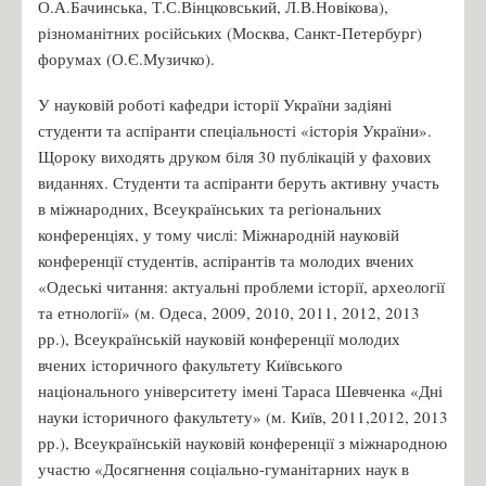
О.А.Бачинська, Т.С.Вінцковський, Л.В.Новікова),
різноманітних російських (Москва, Санкт-Петербург)
форумах (О.Є.Музичко).
У науковій роботі кафедри історії України задіяні
студенти та аспіранти спеціальності «історія України».
Щороку виходять друком біля 30 публікацій у фахових
виданнях. Студенти та аспіранти беруть активну участь
в міжнародних, Всеукраїнських та регіональних
конференціях, у тому числі: Міжнародній науковій
конференції студентів, аспірантів та молодих вчених
«Одеські читання: актуальні проблеми історії, археології
та етнології» (м. Одеса, 2009, 2010, 2011, 2012, 2013
рр.), Всеукраїнській науковій конференції молодих
вчених історичного факультету Київського
національного університету імені Тараса Шевченка «Дні
науки історичного факультету» (м. Київ, 2011,2012, 2013
рр.), Всеукраїнській науковій конференції з міжнародною
участю «Досягнення соціально-гуманітарних наук в