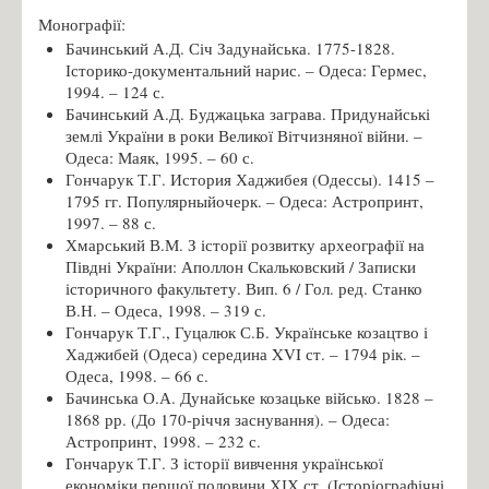
Монографії:
Бачинський А.Д. Січ Задунайська. 1775-1828.
Історико-документальний нарис. – Одеса: Гермес,
1994. – 124 с.
Бачинський А.Д. Буджацька заграва. Придунайські
землі України в роки Великої Вітчизняної війни. –
Одеса: Маяк, 1995. – 60 с.
Гончарук Т.Г. История Хаджибея (Одессы). 1415 –
1795 гг. Популярныйочерк. – Одеса: Астропринт,
1997. – 88 с.
Хмарський В.М. З історії розвитку археографії на
Півдні України: Аполлон Скальковский / Записки
історичного факультету. Вип. 6 / Гол. ред. Станко
В.Н. – Одеса, 1998. – 319 с.
Гончарук Т.Г., Гуцалюк С.Б. Українське козацтво і
Хаджибей (Одеса) середина XVI ст. – 1794 рік. –
Одеса, 1998. – 66 с.
Бачинська О.А. Дунайське козацьке військо. 1828 –
1868 рр. (До 170-річчя заснування). – Одеса:
Астропринт, 1998. – 232 с.
Гончарук Т.Г. З історії вивчення української
економіки першої половини ХІХ ст. (Історіографічні