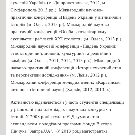
сучасній Україні» (м. Дніпропетровськ, 2012, м.
Сімферополь 2013 рр.), Міжнародній науково-
практичній конференції «Південь України у вітчизняній
історії» (м. Одеса, 2013 р.), Міжнародній науково-
практичній конференції «Особа в тоталітарному
суспільстві: рефлексії ХХI століття» (м. Одеса, 2013 р.),
Міжнародній науковій конференції «Південь України:
етноісторичний, мовний, культурний та релігійний
виміри» (м. Одеса, 2011, 2012, 2013 рр.), Міжнародній
науково-практичній конференції «Історія сучасний стан
та перспективи дослідження» (м. Львів, 2012 р.),
Міжнародній конференції молодих вчених «Каразінські
читання» (історичні науки) (Харків, 2012, 2013 р.).
Активністю відзначається і участь студентів спеціалізації
у різноманітних олімпіадах і наукових конкурсах з
історії. У 2008 році студент Є.Джумига став
стипендіатом молодіжної програми фонду Віктора
Пінчука "Завтра.UA". ¬У 2013 році магістрантка