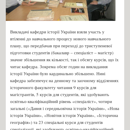
Викладачі кафедри історії України взяли участь у
втіленні до навчального процесу нового навчального
плану, що передбачав при переході до триступеневої
підготовки студентів (бакалавр – спеціаліст – магістр)
значне збільшення як кількості, так і обсягу курсів, що їх
читає кафедра. Зокрема обсяг годин на викладання
історії України було кардинально збільшено. Нині
кафедра забезпечує на денному та заочному відділеннях
історичного факультету читання 9 курсів для
магістрантів, 5 курсів для студентів, які здобувають
освітньо-кваліфікаційний рівень «спеціаліст», чотири
загальні («Давня і середньовічна історія України», «Нова
історія України», «Новітня історія України», «Історична
географія») та 23 спеціальні курси для студентів
спеціалізації, які здобувають освітньо-кваліфікаційний