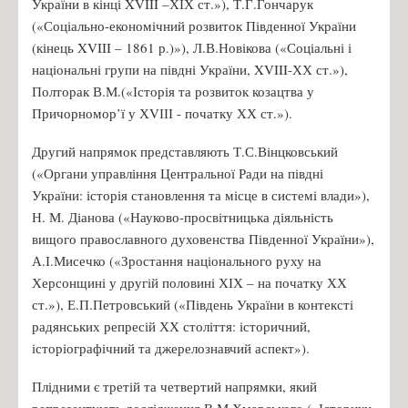
України в кінці XVIII –ХІХ ст.»), Т.Г.Гончарук
(«Соціально-економічний розвиток Південної України
(кінець XVIII – 1861 р.)»), Л.В.Новікова («Соціальні і
національні групи на півдні України, XVIII-ХХ ст.»),
Полторак В.М.(«Історія та розвиток козацтва у
Причорномор’ї у ХVІІІ - початку ХХ ст.»).
Другий напрямок представляють Т.С.Вінцковський
(«Органи управління Центральної Ради на півдні
України: історія становлення та місце в системі влади»),
Н. М. Діанова («Науково-просвітницька діяльність
вищого православного духовенства Південної України»),
А.І.Мисечко («Зростання національного руху на
Херсонщині у другій половині ХІХ – на початку ХХ
ст.»), Е.П.Петровський («Південь України в контексті
радянських репресій ХХ століття: історичний,
історіографічний та джерелознавчий аспект»).
Плідними є третій та четвертий напрямки, який
репрезентують дослідження В.М.Хмарського («Історики