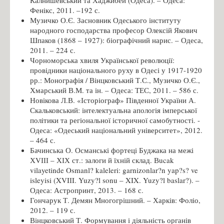
Фенікс, 2011. –192 с.
Музичко О.Є. Засновник Одеського інституту
народного господарства професор Олексій Якович
Шпаков (1868 – 1927): біографічний нарис. – Одеса,
2011. – 224 с.
Чорноморська хвиля Української революції:
провідники національного руху в Одесі у 1917-1920
рр.: Монографія / Вінцковський Т.С., Музичко О.Є.,
Хмарський В.М. та ін. – Одеса: ТЕС, 2011. – 586 с.
Новікова Л.В. «Історіограф» Південної України А.
Скальковський: інтелектуальна апологія імперської
політики та регіональної історичної самобутності. -
Одеса: «Одеський національний університет», 2012.
– 464 с.
Бачинська О. Османські фортеці Буджака на межі
ХVІІІ – ХІХ ст.: залоги й їхній склад. Вucak
vilayetinde Osmanl? kaleleri: garnizonlar?n yap?s? ve
isleyisi (XVIІI. Yuzy?l sonu – XIX. Yuzy?l baslar?). –
Одеса: Астропринт, 2013. – 168 с.
Гончарук Т. Демян Многогрішний. – Харків: Фоліо,
2012. – 119 с.
Вінцковський Т. Формування і діяльність органів