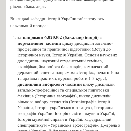
рівень «бакалавр».
Викладачі кафедри історії України забезпечують
навчальний процес:
за напрямом 6.020302 (бакалавр історії) з
нормативної частини
циклу дисциплін загально-
професійної та практичної підготовки (Вступ до
історичної науки, Історія України, Основи наукових
досліджень, науковий студентський семінар,
кваліфікаційна робота бакалаврів, комплексний
державний іспит за напрямом «Історія», педагогічна
та архівна практики, курсові роботи 1-3 курс),
дисципліни вибіркової частини
циклу дисциплін
загально-професійної та спеціальної підготовки
фахівців (Історична географія), циклу дисциплін
вільного вибору студентів (Історіографія історії
України, Історія українського козацтва, Історична
географія України, Історія освіти і науки в Україні,
Історія музейної справи в Україні, кафедральний
спецпрактикум «Українська археографія», Джерела з
історії України, Військова історія України,