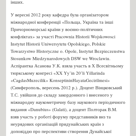
інших.
У вересні 2012 року кафедра була організатором
міжнародної конференції «Польща, Україна та інші
Причорноморські країни у воєнно-політичних
конфліктах» за участі Pracownia Historii Wojskowosci
Instytut Historii Uniwersytetu Opolskiego, Polskie
Towarzystwo Historyczne o. Opole, Instytut Bezpieczenstwa
Stosunkow Miedzynarodowych DSW we Wroclawiu.
Аспірантка Асанова У.К. взяла участь в Х Всесвітньому
тюркському конгресі «XX Yy’in 20’li Yillarinda
«CagdasMuzecilik» KonseptininHayataGecirilmesi»
(Симферополь, вересень 2012 р.). Доцент Вінцковський
Т.С. увійшов до складу закордонного і внесеного у
міжнародну наукометричну базу наукового періодичного
видання «Danubius» (Galati), а доцент Полторак В.М.
взяв участь у роботі форуму представників внз та
неурядових організацій придунайських країн з
доповіддю про перспективи створення Дунайської