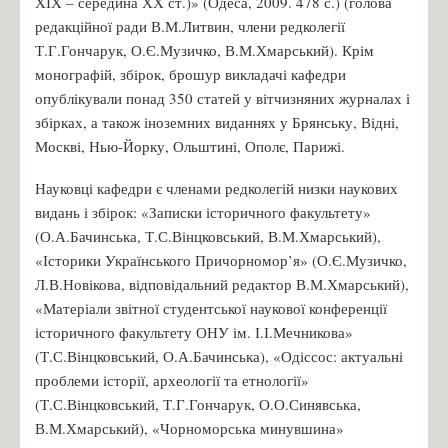
ХІХ – середина ХХ ст.)» (Одеса, 2009. 478 с.) (голова
редакційної ради В.М.Литвин, члени редколегії
Т.Г.Гончарук, О.Є.Музичко, В.М.Хмарський). Крім
монографій, збірок, брошур викладачі кафедри
опублікували понад 350 статей у вітчизняних журналах і
збірках, а також іноземних виданнях у Брянську, Відні,
Москві, Нью-Йорку, Ольштині, Ополє, Парижі.
Науковці кафедри є членами редколегій низки наукових
видань і збірок: «Записки історичного факультету»
(О.А.Бачинська, Т.С.Вінцковський, В.М.Хмарський),
«Історики Українського Причорномор’я» (О.Є.Музичко,
Л.В.Новікова, відповідальний редактор В.М.Хмарський),
«Матеріали звітної студентської наукової конференції
історичного факультету ОНУ ім. І.І.Мечникова»
(Т.С.Вінцковський, О.А.Бачинська), «Одіссос: актуальні
проблеми історії, археології та етнології»
(Т.С.Вінцковський, Т.Г.Гончарук, О.О.Синявська,
В.М.Хмарський), «Чорноморська минувшина»