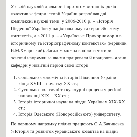
У своїй науковій діяльності протягом останніх років
колектив кафедри історії України розробляв дві
комплексні наукові теми: у 2006-2010 р. – «Історія
Південної України у національному та європейському
контексті», а з 2011 р. – «Українське Причорномор’я в
історичному та історіографічному контекстах» (керівник
В.М.Хмарський). Загалом можна виділити чотири
основні напрямки за якими працювали й працюють члени
кафедри у новітній період своєї історії:
Соціально-економічна історія Південної України
кінця XVIII – початку ХХ ст.;
Суспільно-політичні та культурні процеси у регіоні
наприкінці ХІХ – ХХ ст.;
Історія історичної науки на півдні України у ХІХ-ХХ
ст.;
Історія Одеського (Новоросійського) університету.
По першому напрямку плідно працюють О.А.Бачинська
(«Історія та розвиток українського козацтва на півдні