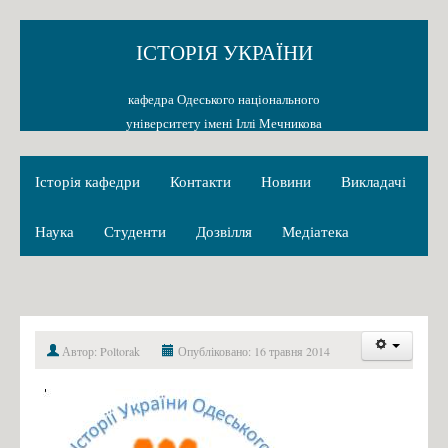
ІСТОРІЯ УКРАЇНИ
кафедра Одеського національного
університету імені Іллі Мечникова
Історія кафедри
Контакти
Новини
Викладачі
Наука
Студенти
Дозвілля
Медіатека
Автор: Poltorak
Опубліковано: 16 травня 2014