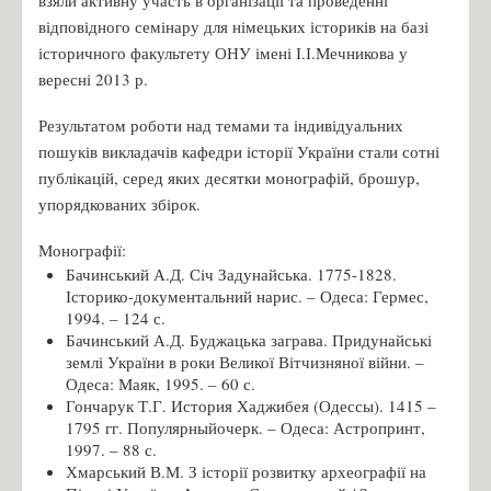
відповідного семінару для німецьких істориків на базі
історичного факультету ОНУ імені І.І.Мечникова у
вересні 2013 р.
Результатом роботи над темами та індивідуальних
пошуків викладачів кафедри історії України стали сотні
публікацій, серед яких десятки монографій, брошур,
упорядкованих збірок.
Монографії:
Бачинський А.Д. Січ Задунайська. 1775-1828.
Історико-документальний нарис. – Одеса: Гермес,
1994. – 124 с.
Бачинський А.Д. Буджацька заграва. Придунайські
землі України в роки Великої Вітчизняної війни. –
Одеса: Маяк, 1995. – 60 с.
Гончарук Т.Г. История Хаджибея (Одессы). 1415 –
1795 гг. Популярныйочерк. – Одеса: Астропринт,
1997. – 88 с.
Хмарський В.М. З історії розвитку археографії на