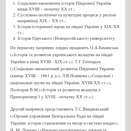
Соціально-економічна історія Південної України
кінця XVIII – початку ХХ ст.;
Суспільно-політичні та культурні процеси у регіоні
наприкінці ХІХ – ХХ ст.;
Історія історичної науки на півдні України у ХІХ-ХХ
ст.;
Історія Одеського (Новоросійського) університету.
По першому напрямку плідно працюють О.А.Бачинська
(«Історія та розвиток українського козацтва на півдні
України в кінці XVIII –ХІХ ст.»), Т.Г.Гончарук
(«Соціально-економічний розвиток Південної України
(кінець XVIII – 1861 р.)»), Л.В.Новікова («Соціальні і
національні групи на півдні України, XVIII-ХХ ст.»),
Полторак В.М.(«Історія та розвиток козацтва у
Причорномор’ї у ХVІІІ - початку ХХ ст.»).
Другий напрямок представляють Т.С.Вінцковський
(«Органи управління Центральної Ради на півдні
України: історія становлення та місце в системі влади»),
Н. М. Діанова («Науково-просвітницька діяльність