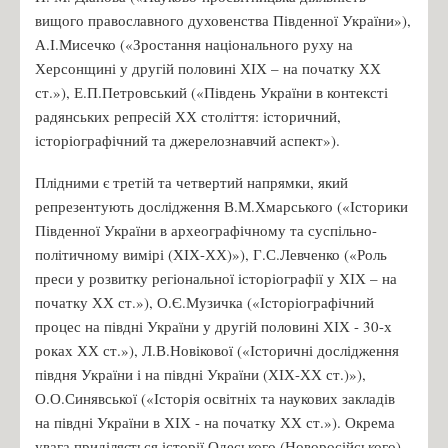
вищого православного духовенства Південної України»),
А.І.Мисечко («Зростання національного руху на
Херсонщині у другій половині ХІХ – на початку ХХ
ст.»), Е.П.Петровський («Південь України в контексті
радянських репресій ХХ століття: історичний,
історіографічний та джерелознавчий аспект»).
Плідними є третій та четвертий напрямки, який
репрезентують дослідження В.М.Хмарського («Історики
Південної України в археографічному та суспільно-
політичному вимірі (ХІХ-ХХ)»), Г.С.Левченко («Роль
преси у розвитку регіональної історіографії у ХІХ – на
початку ХХ ст.»), О.Є.Музичка («Історіографічний
процес на півдні України у другій половині ХІХ - 30-х
роках ХХ ст.»), Л.В.Новікової («Історичні дослідження
півдня України і на півдні України (ХІХ-ХХ ст.)»),
О.О.Синявської («Історія освітніх та наукових закладів
на півдні України в ХІХ - на початку ХХ ст.»). Окрема
увага приділяється історії Одеського (Новоросійського)