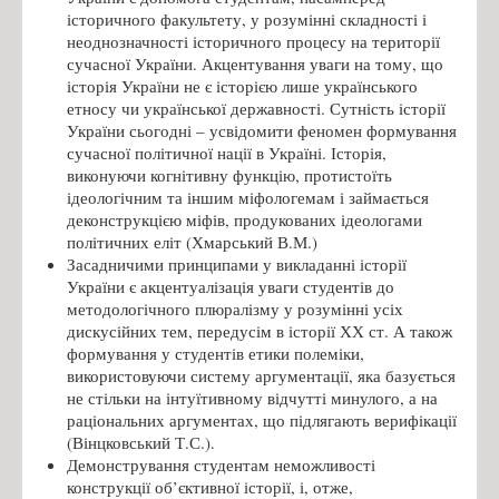
історичного факультету, у розумінні складності і
неоднозначності історичного процесу на території
сучасної України. Акцентування уваги на тому, що
історія України не є історією лише українського
етносу чи української державності. Сутність історії
України сьогодні – усвідомити феномен формування
сучасної політичної нації в Україні. Історія,
виконуючи когнітивну функцію, протистоїть
ідеологічним та іншим міфологемам і займається
деконструкцією міфів, продукованих ідеологами
політичних еліт (Хмарський В.М.)
Засадничими принципами у викладанні історії
України є акцентуалізація уваги студентів до
методологічного плюралізму у розумінні усіх
дискусійних тем, передусім в історії ХХ ст. А також
формування у студентів етики полеміки,
використовуючи систему аргументації, яка базується
не стільки на інтуїтивному відчутті минулого, а на
раціональних аргументах, що підлягають верифікації
(Вінцковський Т.С.).
Демонстрування студентам неможливості
конструкції об’єктивної історії, і, отже,