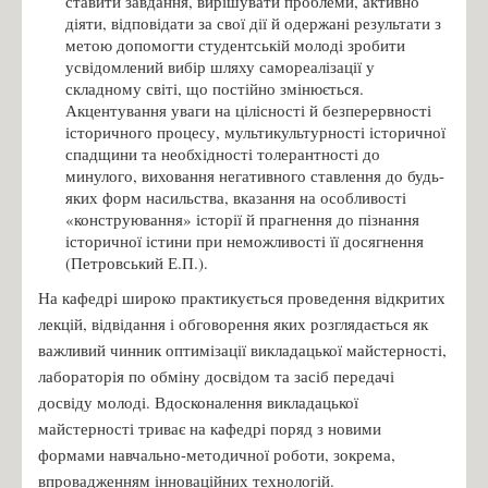
ставити завдання, вирішувати проблеми, активно
діяти, відповідати за свої дії й одержані результати з
метою допомогти студентській молоді зробити
усвідомлений вибір шляху самореалізації у
складному світі, що постійно змінюється.
Акцентування уваги на цілісності й безперервності
історичного процесу, мультикультурності історичної
спадщини та необхідності толерантності до
минулого, виховання негативного ставлення до будь-
яких форм насильства, вказання на особливості
«конструювання» історії й прагнення до пізнання
історичної істини при неможливості її досягнення
(Петровський Е.П.).
На кафедрі широко практикується проведення відкритих
лекцій, відвідання і обговорення яких розглядається як
важливий чинник оптимізації викладацької майстерності,
лабораторія по обміну досвідом та засіб передачі
досвіду молоді. Вдосконалення викладацької
майстерності триває на кафедрі поряд з новими
формами навчально-методичної роботи, зокрема,
впровадженням інноваційних технологій.