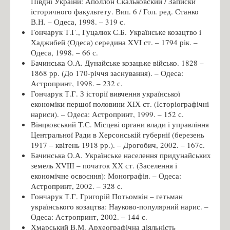
Півдні України: Аполлон Скальковский / Записки
історичного факультету. Вип. 6 / Гол. ред. Станко
В.Н. – Одеса, 1998. – 319 с.
Гончарук Т.Г., Гуцалюк С.Б. Українське козацтво і
Хаджибей (Одеса) середина XVI ст. – 1794 рік. –
Одеса, 1998. – 66 с.
Бачинська О.А. Дунайське козацьке військо. 1828 –
1868 рр. (До 170-річчя заснування). – Одеса:
Астропринт, 1998. – 232 с.
Гончарук Т.Г. З історії вивчення української
економіки першої половини ХІХ ст. (Історіографічні
нариси). – Одеса: Астропринт, 1999. – 152 с.
Вінцковський Т.С. Місцеві органи влади і управління
Центральної Ради в Херсонській губернії (березень
1917 – квітень 1918 рр.). – Дрогобич, 2002. – 167с.
Бачинська О.А. Українське населення придунайських
земель XVIIІ – початок ХХ ст. (Заселення і
економічне освоєння): Монографія. – Одеса:
Астропринт, 2002. – 328 с.
Гончарук Т.Г. Григорій Потьомкін – гетьман
українського козацтва: Науково-популярний нарис. –
Одеса: Астропринт, 2002. – 144 с.
Хмарський В.М. Археографічна діяльність