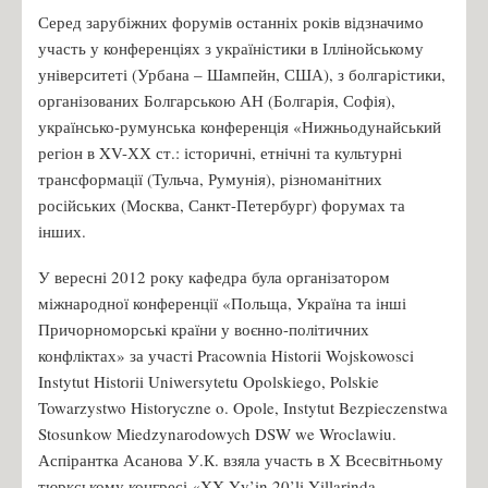
Серед зарубіжних форумів останніх років відзначимо
участь у конференціях з україністики в Іллінойському
університеті (Урбана – Шампейн, США), з болгарістики,
організованих Болгарською АН (Болгарія, Софія),
українсько-румунська конференція «Нижньодунайський
регіон в XV-ХХ ст.: історичні, етнічні та культурні
трансформації (Тульча, Румунія), різноманітних
російських (Москва, Санкт-Петербург) форумах та
інших.
У вересні 2012 року кафедра була організатором
міжнародної конференції «Польща, Україна та інші
Причорноморські країни у воєнно-політичних
конфліктах» за участі Pracownia Historii Wojskowosci
Instytut Historii Uniwersytetu Opolskiego, Polskie
Towarzystwo Historyczne o. Opole, Instytut Bezpieczenstwa
Stosunkow Miedzynarodowych DSW we Wroclawiu.
Аспірантка Асанова У.К. взяла участь в Х Всесвітньому
тюркському конгресі «XX Yy’in 20’li Yillarinda