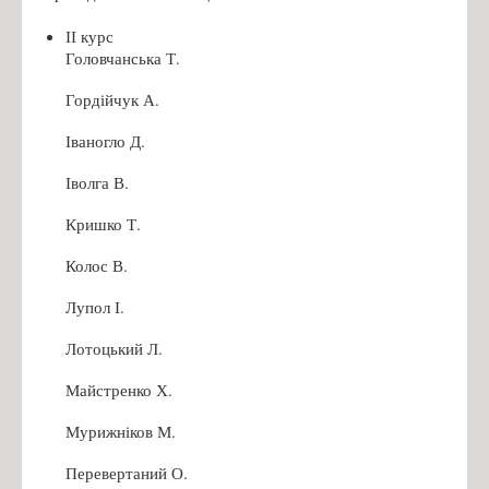
ІІ курс
Головчанська Т.
Гордійчук А.
Іваногло Д.
Іволга В.
Кришко Т.
Колос В.
Лупол І.
Лотоцький Л.
Майстренко Х.
Мурижніков М.
Перевертаний О.