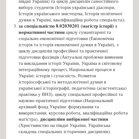
півдні України) та циклу дисциплін самостійного
вибору студентів (Історія української діаспори,
Історія українського мистецтва, Історія політичної
думки в Україні, кваліфікаційна робота спеціаліста);
за спеціальністю 8.02030201 (магістр історії) з
нормативної частини
циклу гуманітарної та
соціально-економічної підготовки (Економічна
історія та історія економічної думки в Україні), з
циклу дисциплін професійної та практичної
підготовки фахівців (Актуальні проблеми вивчення
та викладання історії України, Україна в світовому
інтеграційному процесі, Національні процеси в
Україні: історія і сучасність, Розвиток
історіософської та методологічної думки в
української історіографії, педагогічна (асистентська)
практика у ВНЗ), циклу спеціальної професійної та
науково-практичної підготовки (Національний
архівний фонд України: формування та
використання, курсова робота, кваліфікаційна робота
дисципліни вибіркової частини
магістра),
(Християнство на півдні України, Українська
складова спеціальних історичних дисциплін).