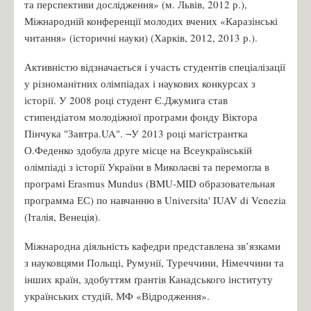
та перспективи дослідження» (м. Львів, 2012 р.),
Міжнародній конференції молодих вчених «Каразінські
читання» (історичні науки) (Харків, 2012, 2013 р.).
Активністю відзначається і участь студентів спеціалізації
у різноманітних олімпіадах і наукових конкурсах з
історії. У 2008 році студент Є.Джумига став
стипендіатом молодіжної програми фонду Віктора
Пінчука "Завтра.UA". ¬У 2013 році магістрантка
О.Феденко здобула друге місце на Всеукраїнській
олімпіаді з історії України в Миколаєві та перемогла в
програмі Erasmus Mundus (BMU-MID образовательная
программа ЕС) по навчанню в Universita' IUAV di Venezia
(Італія, Венеція).
Міжнародна діяльність кафедри представлена зв’язками
з науковцями Польщі, Румунії, Туреччини, Німеччини та
інших країн, здобуттям ґрантів Канадського інституту
українських студій, МФ «Відродження».