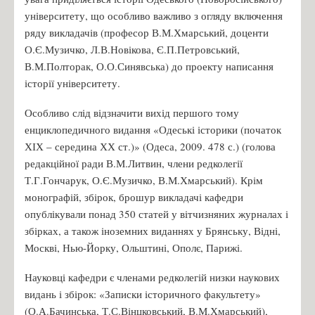
університету, що особливо важливо з огляду включення
ряду викладачів (професор В.М.Хмарський, доценти
О.Є.Музичко, Л.В.Новікова, Є.П.Петровський,
В.М.Полторак, О.О.Синявська) до проекту написання
історії університету.
Особливо слід відзначити вихід першого тому
енциклопедичного видання «Одеські історики (початок
ХІХ – середина ХХ ст.)» (Одеса, 2009. 478 с.) (голова
редакційної ради В.М.Литвин, члени редколегії
Т.Г.Гончарук, О.Є.Музичко, В.М.Хмарський). Крім
монографій, збірок, брошур викладачі кафедри
опублікували понад 350 статей у вітчизняних журналах і
збірках, а також іноземних виданнях у Брянську, Відні,
Москві, Нью-Йорку, Ольштині, Ополє, Парижі.
Науковці кафедри є членами редколегій низки наукових
видань і збірок: «Записки історичного факультету»
(О.А.Бачинська, Т.С.Вінцковський, В.М.Хмарський),