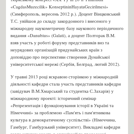
«CagdasMuzecilik» KonseptininHayataGecirilmesi»
(Симферополь, вересень 2012 р.). Доцент Вінцковський
Т.С. увійшов до складу закордонного і внесеного у
міжнародну наукометричну базу наукового періодичного
видання «Danubius» (Galati), а доцент Полторак В.М.
взяв участь у роботі форуму представників внз та
неурядових організацій придунайських країн з
доповіддю про перспективи створення Дунайської
університетської мережі (Сербія, Белград, лютий 2012).
У травні 2013 році яскравою сторінкою у міжнародній
діяльності кафедри стала участь представників кафедри
(завідувач В.М.Хмарський та студентка С.Захарія) у
міжнародному проекті: історичний семінар
«Репрезентація і функціонування історії в Україні та
Німеччині» за проблемою «Пам'ять і пам'ятникова
культура в демократичному суспільстві» (Німеччина,
Гамбург, Гамбурзький університет). Викладачі кафедри
взяли активну участь в організації та проведенні