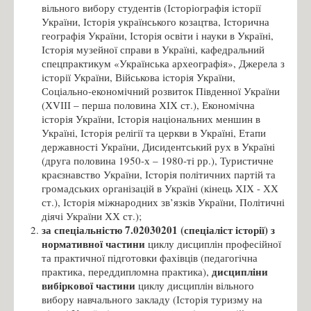
вільного вибору студентів (Історіографія історії
України, Історія українського козацтва, Історична
географія України, Історія освіти і науки в Україні,
Історія музейної справи в Україні, кафедральний
спецпрактикум «Українська археографія», Джерела з
історії України, Військова історія України,
Соціально-економічний розвиток Південної України
(ХVІІІ – перша половина ХІХ ст.), Економічна
історія України, Історія національних меншин в
Україні, Історія релігії та церкви в Україні, Етапи
державності України, Дисидентський рух в Україні
(друга половина 1950-х – 1980-ті рр.), Туристичне
краєзнавство України, Історія політичних партій та
громадських організацій в Україні (кінець ХІХ - ХХ
ст.), Історія міжнародних зв’язків України, Політичні
діячі України ХХ ст.);
за спеціальністю 7.02030201 (спеціаліст історії) з
нормативної частини
циклу дисциплін професійної
та практичної підготовки фахівців (педагогічна
дисципліни
практика, переддипломна практика),
вибіркової частини
циклу дисциплін вільного
вибору навчального закладу (Історія туризму на