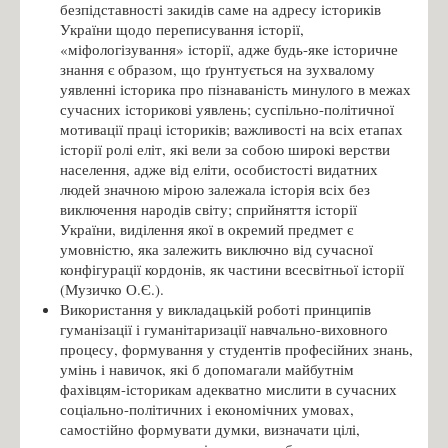
безпідставності закидів саме на адресу істориків
України щодо переписування історії,
«міфологізування» історії, адже будь-яке історичне
знання є образом, що ґрунтується на зухвалому
уявленні історика про пізнаваність минулого в межах
сучасних історикові уявлень; суспільно-політичної
мотивації праці істориків; важливості на всіх етапах
історії ролі еліт, які вели за собою широкі верстви
населення, адже від еліти, особистості видатних
людей значною мірою залежала історія всіх без
виключення народів світу; сприйняття історії
України, виділення якої в окремий предмет є
умовністю, яка залежить виключно від сучасної
конфігурації кордонів, як частини всесвітньої історії
(Музичко О.Є.).
Використання у викладацькій роботі принципів
гуманізації і гуманітаризації навчально-виховного
процесу, формування у студентів професійних знань,
умінь і навичок, які б допомагали майбутнім
фахівцям-історикам адекватно мислити в сучасних
соціально-політичних і економічних умовах,
самостійно формувати думки, визначати цілі,