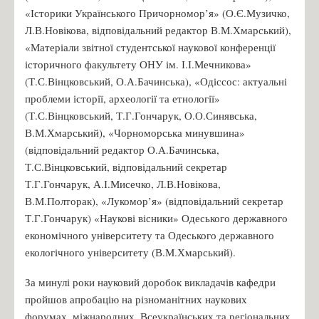
«Історики Українського Причорномор’я» (О.Є.Музичко,
Л.В.Новікова, відповідальний редактор В.М.Хмарський),
«Матеріали звітної студентської наукової конференції
історичного факультету ОНУ ім. І.І.Мечникова»
(Т.С.Вінцковський, О.А.Бачинська), «Одіссос: актуальні
проблеми історії, археології та етнології»
(Т.С.Вінцковський, Т.Г.Гончарук, О.О.Синявська,
В.М.Хмарський), «Чорноморська минувшина»
(відповідальний редактор О.А.Бачинська,
Т.С.Вінцковський, відповідальний секретар
Т.Г.Гончарук, А.І.Мисечко, Л.В.Новікова,
В.М.Полторак), «Лукомор’я» (відповідальний секретар
Т.Г.Гончарук) «Наукові вісники» Одеського державного
економічного університету та Одеського державного
екологічного університету (В.М.Хмарський).
За минулі роки науковий доробок викладачів кафедри
пройшов апробацію на різноманітних наукових
форумах, міжнародних, Всеукраїнських та регіональних