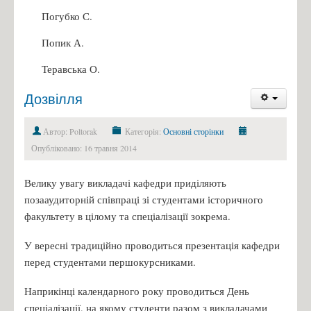
Погубко С.
Попик А.
Теравська О.
Дозвілля
Автор: Poltorak
Категорія:
Основні сторінки
Опубліковано: 16 травня 2014
Велику увагу викладачі кафедри приділяють
позааудиторній співпраці зі студентами історичного
факультету в цілому та спеціалізації зокрема.
У вересні традиційно проводиться презентація кафедри
перед студентами першокурсниками.
Наприкінці календарного року проводиться День
спеціалізації, на якому студенти разом з викладачами