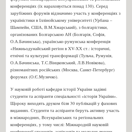
конференціях (їх нараховується понад 130). Серед
зарубіжних форумів відзначимо участь у конференціях з
україністики в Іллінойському університеті (Урбана –
Шампейн, США, В.М.Хмарський), з болгарістики,
організованих Болгарською АН (Болгарія, Софія,
О.А.Бачинська), українсько-румунська конференція
«Нижньодунайський регіон в XV-ХХ ст.: історичні,
етнічні та культурні трансформації (Тульча, Румунія,
О.А.Бачинська, Т.С.Вінцковський, Л.В.Новікова),
різноманітних російських (Москва, Санкт-Петербург)
форумах (О.Є.Музичко).
У науковій роботі кафедри історії України задіяні
студенти та аспіранти спеціальності «історія України».
Щороку виходять друком біля 30 публікацій у фахових
виданнях. Студенти та аспіранти беруть активну участь
в міжнародних, Всеукраїнських та регіональних
конференціях, у тому числі: Міжнародній науковій
конференції студентів, аспірантів та молодих вчених