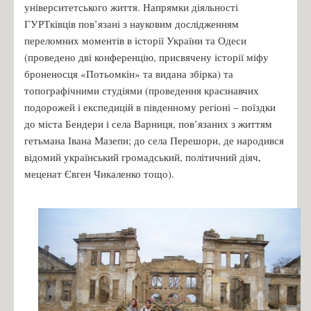
університетського життя. Напрямки діяльності
ГУРТківців пов’язані з науковим дослідженням
переломних моментів в історії України та Одеси
(проведено дві конференцію, присвячену історії міфу
броненосця «Потьомкін» та видана збірка) та
топографічними студіями (проведення краєзнавчих
подорожей і експедицій в південному регіоні – поїздки
до міста Бендери і села Варниця, пов’язаних з життям
гетьмана Івана Мазепи; до села Перешори, де народився
відомий український громадський, політичний діяч,
меценат Євген Чикаленко тощо).