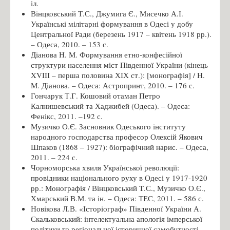
іл.
Вінцковський Т.С., Джумига Є., Мисечко А.І.
Українські мілітарні формування в Одесі у добу
Центральної Ради (березень 1917 – квітень 1918 рр.).
– Одеса, 2010. – 153 с.
Діанова Н. М. Формування етно-конфесійної
структури населення міст Південної України (кінець
XVIIІ – перша половина ХІХ ст.): [монографія] / Н.
М. Діанова. – Одеса: Астропринт, 2010. – 176 с.
Гончарук Т.Г. Кошовий отаман Петро
Калнишевський та Хаджибей (Одеса). – Одеса:
Фенікс, 2011. –192 с.
Музичко О.Є. Засновник Одеського інституту
народного господарства професор Олексій Якович
Шпаков (1868 – 1927): біографічний нарис. – Одеса,
2011. – 224 с.
Чорноморська хвиля Української революції:
провідники національного руху в Одесі у 1917-1920
рр.: Монографія / Вінцковський Т.С., Музичко О.Є.,
Хмарський В.М. та ін. – Одеса: ТЕС, 2011. – 586 с.
Новікова Л.В. «Історіограф» Південної України А.
Скальковський: інтелектуальна апологія імперської
політики та регіональної історичної самобутності. -