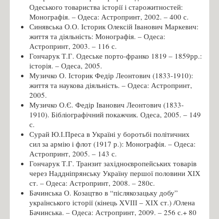
Одеського товариства історії і старожитностей:
Монографія. – Одеса: Астропринт, 2002. – 400 с.
Синявська О.О. Історик Олексій Іванович Маркевич:
життя та діяльність: Монографія. – Одеса:
Астропринт, 2003. – 116 с.
Гончарук Т.Г. Одеське порто-франко 1819 – 1859рр.:
історія. – Одеса, 2005.
Музичко О. Історик Федір Леонтович (1833-1910):
життя та наукова діяльність. – Одеса: Астропринт,
2005.
Музичко О.Є. Федір Іванович Леонтович (1833-
1910). Бібліографічний покажчик. Одеса, 2005. – 149
с.
Сурай Ю.І.Преса в Україні у боротьбі політичних
сил за армію і флот (1917 р.): Монографія. – Одеса:
Астропринт, 2005. – 143 с.
Гончарук Т.Г. Транзит західноєвропейських товарів
через Наддніпрянську Україну першої половини ХІХ
ст. – Одеса: Астропринт, 2008. – 280с.
Бачинська О. Козацтво в “післякозацьку добу”
українського історії (кінець XVІІІ – ХІХ ст.) /Олена
Бачинська. – Одеса: Астропринт, 2009. – 256 с.+ 80