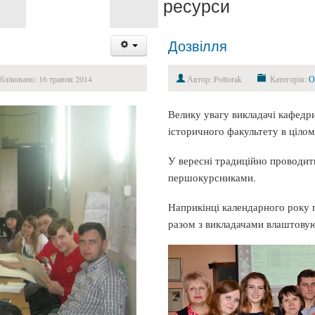
ресурси
Дозвілля
ліковано: 16 травня 2014
Автор: Poltorak
Категорія:
О
Велику увагу викладачі кафедри
історичного факультету в цілому
У вересні традиційно проводит
першокурсниками.
Наприкінці календарного року п
разом з викладачами влаштовуют