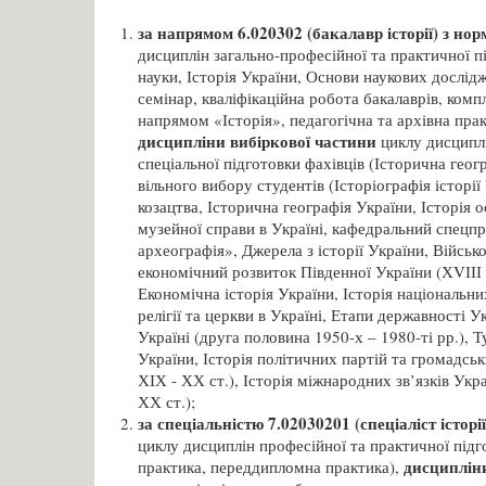
за напрямом 6.020302 (бакалавр історії) з но
дисциплін загально-професійної та практичної п
науки, Історія України, Основи наукових дослід
семінар, кваліфікаційна робота бакалаврів, ком
напрямом «Історія», педагогічна та архівна прак
дисципліни вибіркової частини
циклу дисциплі
спеціальної підготовки фахівців (Історична геог
вільного вибору студентів (Історіографія історії
козацтва, Історична географія України, Історія ос
музейної справи в Україні, кафедральний спецп
археографія», Джерела з історії України, Військо
економічний розвиток Південної України (ХVІІІ 
Економічна історія України, Історія національни
релігії та церкви в Україні, Етапи державності 
Україні (друга половина 1950-х – 1980-ті рр.), 
України, Історія політичних партій та громадськи
ХІХ - ХХ ст.), Історія міжнародних зв’язків Укра
ХХ ст.);
за спеціальністю 7.02030201 (спеціаліст істор
циклу дисциплін професійної та практичної підг
дисципліни
практика, переддипломна практика),