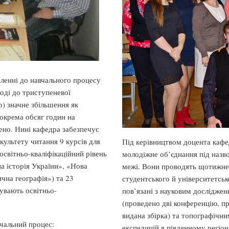
тіленні до навчального процесу
оді до триступеневої
р) значне збільшення як
 Зокрема обсяг годин на
ено. Нині кафедра забезпечує
культету читання 9 курсів для
Під керівництвом доцента кафе
 освітньо-кваліфікаційний рівень
молодіжне об’єднання під назв
на історія України», «Нова
межі. Вони проводять щотижне
ична географія») та 23
студентського й університетськ
обувають освітньо-
пов’язані з науковим досліджен
(проведено дві конференцію, п
видана збірка) та топографічн
вчальний процес:
експедицій в південному регіоні