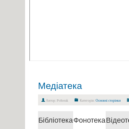
Медіатека
Автор: Poltorak
Категорія:
Основні сторінки
Бібліотека
Фонотека
Відеот