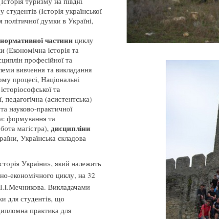
Історія туризму на півдні
 студентів (Історія української
я політичної думки в Україні,
 з нормативної частини
циклу
и (Економічна історія та
исциплін професійної та
леми вивчення та викладання
ному процесі, Національні
 історіософської та
ї, педагогічна (асистентська)
 та науково-практичної
и: формування та
дисципліни
обота магістра),
раїни, Українська складова
сторія України», який належить
но-економічного циклу, на 32
 І.І.Мечникова. Викладачами
ки для студентів, що
дипломна практика для