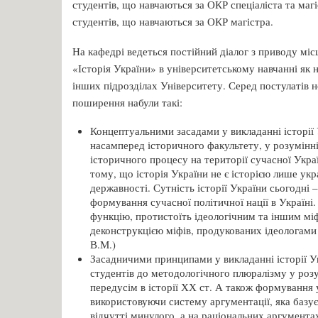
студентів, що навчаються за ОКР спеціаліста та маг
студентів, що навчаються за ОКР магістра.
На кафедрі ведеться постійний діалог з приводу міс
«Історія України» в університетському навчанні як н
інших підрозділах Університету. Серед постулатів н
поширення набули такі:
Концептуальними засадами у викладанні історії
насамперед історичного факультету, у розумінні
історичного процесу на території сучасної Укра
тому, що історія України не є історією лише укр
державності. Сутність історії України сьогодні
формування сучасної політичної нації в Україні.
функцію, протистоїть ідеологічним та іншим мі
деконструкцією міфів, продукованих ідеологами
В.М.)
Засадничими принципами у викладанні історії Ук
студентів до методологічного плюралізму у розу
передусім в історії ХХ ст. А також формування 
використовуючи систему аргументації, яка базує
відчутті минулого, а на раціональних аргумента