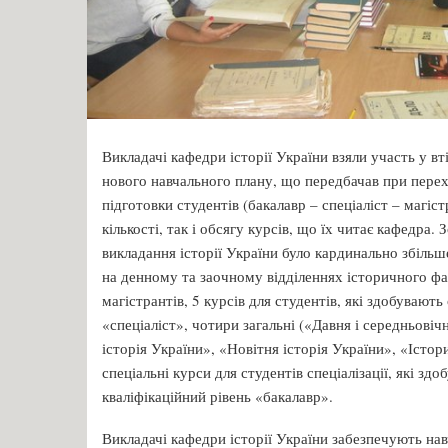
Викладачі кафедри історії України взяли участь у в
нового навчального плану, що передбачав при перех
підготовки студентів (бакалавр – спеціаліст – магіст
кількості, так і обсягу курсів, що їх читає кафедра.
викладання історії України було кардинально збільш
на денному та заочному відділеннях історичного фа
магістрантів, 5 курсів для студентів, які здобувають
«спеціаліст», чотири загальні («Давня і середньовіч
історія України», «Новітня історія України», «Істор
спеціальні курси для студентів спеціалізації, які зд
кваліфікаційний рівень «бакалавр».
Викладачі кафедри історії України забезпечують на