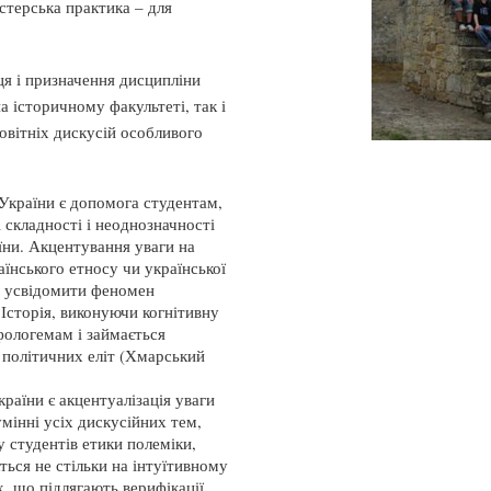
істерська практика – для
ця і призначення дисципліни
а історичному факультеті, так і
овітніх дискусій особливого
 України є допомога студентам,
 складності і неоднозначності
їни. Акцентування уваги на
аїнського етносу чи української
 – усвідомити феномен
 Історія, виконуючи когнітивну
фологемам і займається
 політичних еліт (Хмарський
раїни є акцентуалізація уваги
мінні усіх дискусійних тем,
у студентів етики полеміки,
ться не стільки на інтуїтивному
х, що підлягають верифікації