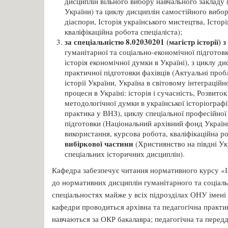
дисциплін вільного вибору навчального закладу (
України) та циклу дисциплін самостійного вибору
діаспори, Історія українського мистецтва, Історі
кваліфікаційна робота спеціаліста);
за спеціальністю 8.02030201 (магістр історії)
гуманітарної та соціально-економічної підготовк
історія економічної думки в Україні), з циклу д
практичної підготовки фахівців (Актуальні проб
історії України, Україна в світовому інтеграцій
процеси в Україні: історія і сучасність, Розвиток
методологічної думки в української історіографі
практика у ВНЗ), циклу спеціальної професійної
підготовки (Національний архівний фонд Україн
використання, курсова робота, кваліфікаційна р
вибіркової частини
(Християнство на півдні Ук
спеціальних історичних дисциплін).
Кафедра забезпечує читання нормативного курсу «І
до нормативних дисциплін гуманітарного та соціаль
спеціальностях майже у всіх підрозділах ОНУ імені
кафедри проводиться архівна та педагогічна практи
навчаються за ОКР бакалавра; педагогічна та перед