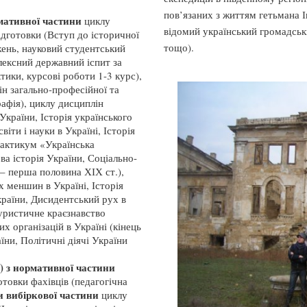
пов’язаних з життям гетьмана 
рмативної частини
циклу
відомий український громадськ
ідготовки (Вступ до історичної
тощо).
жень, науковий студентський
плексний державний іспит за
тики, курсові роботи 1-3 курс),
н загально-професійної та
рафія), циклу дисциплін
 України, Історія українського
віти і науки в Україні, Історія
рактикум «Українська
ва історія України, Соціально-
– перша половина ХІХ ст.),
х меншин в Україні, Історія
України, Дисидентський рух в
Туристичне краєзнавство
х організацій в Україні (кінець
їни, Політичні діячі України
ії) з нормативної частини
отовки фахівців (педагогічна
 вибіркової частини
циклу