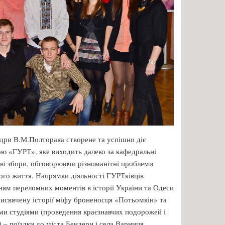
дри В.М.Полторака створене та успішно діє
ою «ГУРТ», яке виходить далеко за кафедральні
ві збори, обговорюючи різноманітні проблеми
ого життя. Напрямки діяльності ГУРТківців
ням переломних моментів в історії України та Одеси
рисвячену історії міфу броненосця «Потьомкін» та
ими студіями (проведення краєзнавчих подорожей і
 – поїздки до міста Бендери і села Варниця,