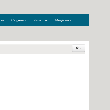
ука
Студенти
Дозвілля
Медіатека