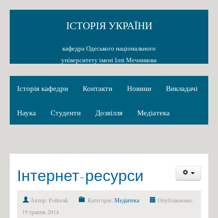
ІСТОРІЯ УКРАЇНИ
кафедра Одеського національного
університету імені Іллі Мечникова
Історія кафедри
Контакти
Новини
Викладачі
Наука
Студенти
Дозвілля
Медіатека
Інтернет-ресурси
Автор: Poltorak
Категорія:
Медіатека
Опубліковано:
19 травня 2014