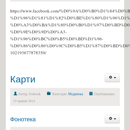
https://www.facebook.com/%D0%9A%D0%B0%D1%84%D
%D1%96%D1%81%D1%82%D0%BE%D1%80%D1%96%D1%
%D0%A3%D0%BA%D1%80%D0%B0%D1%97%D0%BD%D0
%D0%9E%D0%9D%D0%A3-
%D1%96%D0%BC%D0%B5%D0%BD%D1%96-
%D0%86%D0%86%D0%9C%D0%B5%D1%87%D0%BD%D0
102193677878350/
Карти
Автор: Poltorak
Категорія:
Медіатека
Опубліковано:
19 травня 2014
Фонотека