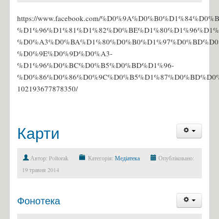
https://www.facebook.com/%D0%9A%D0%B0%D1%84%D
%D1%96%D1%81%D1%82%D0%BE%D1%80%D1%96%D1%
%D0%A3%D0%BA%D1%80%D0%B0%D1%97%D0%BD%D0
%D0%9E%D0%9D%D0%A3-
%D1%96%D0%BC%D0%B5%D0%BD%D1%96-
%D0%86%D0%86%D0%9C%D0%B5%D1%87%D0%BD%D0
102193677878350/
Карти
Автор: Poltorak
Категорія:
Медіатека
Опубліковано:
19 травня 2014
Фонотека