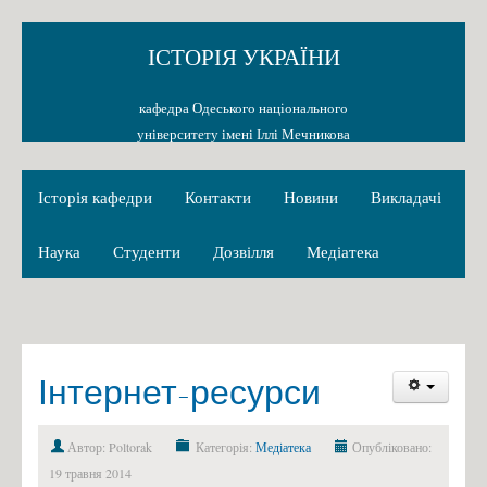
ІСТОРІЯ УКРАЇНИ
кафедра Одеського національного
університету імені Іллі Мечникова
Історія кафедри
Контакти
Новини
Викладачі
Наука
Студенти
Дозвілля
Медіатека
Інтернет-ресурси
Автор: Poltorak
Категорія:
Медіатека
Опубліковано:
19 травня 2014