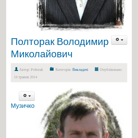
Полторак Володимир
Миколайович
Автор: Poltorak
Категорія:
Викладачі
Опубліковано:
16 травня 2014
Музичко