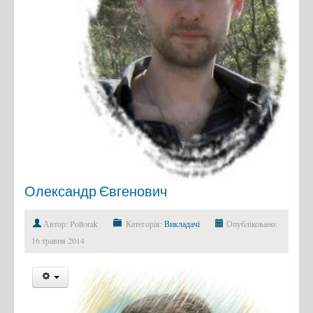
Олександр Євгенович
Автор: Poltorak
Категорія:
Викладачі
Опубліковано:
16 травня 2014