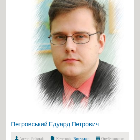
Петровський Едуард Петрович
Автор: Poltorak
Категорія:
Викладачі
Опубліковано: