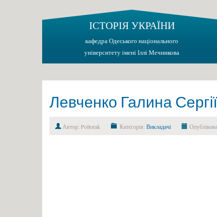
ІСТОРІЯ УКРАЇНИ
кафедра Одеського національного
університету імені Іллі Мечникова
Левченко Галина Сергі
Автор: Poltorak
Категорія:
Викладачі
Опублікова