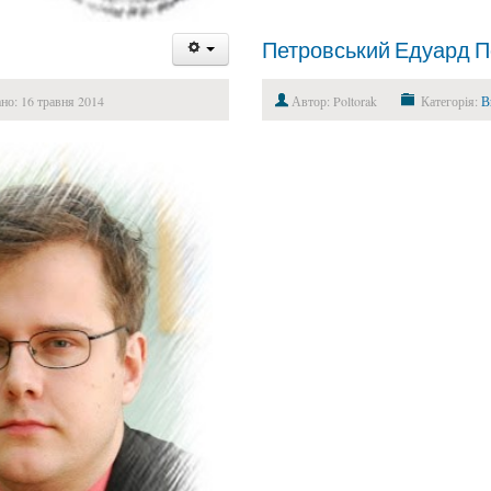
Петровський Едуард П
но: 16 травня 2014
Автор: Poltorak
Категорія:
В