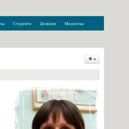
ука
Студенти
Дозвілля
Медіатека