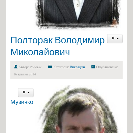
Полторак Володимир
Миколайович
Автор: Poltorak
Категорія:
Викладачі
Опубліковано:
16 травня 2014
Музичко