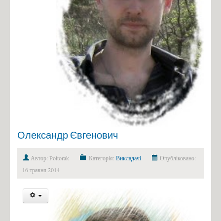
Олександр Євгенович
Автор: Poltorak
Категорія:
Викладачі
Опубліковано:
16 травня 2014