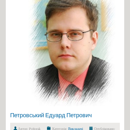
Петровський Едуард Петрович
Автор: Poltorak
Категорія:
Викладачі
Опубліковано: